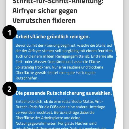
Schritt-für-Schritt-Anleitung:
Airfryer sicher gegen
Verrutschen fixieren
Arbeitsfläche gründlich reinigen.
Bevor du mit der Fixierung beginnst, wische die Stelle, auf
der der Airfryer stehen soll, sorgfältig mit einem feuchten
Tuch und einem milden Reinigungsmittel ab. Entferne alle
Fett- oder Wasserrückstände und lasse die Fläche
vollständig trocknen. Nur eine saubere und trockene
Oberfläche gewährleistet eine gute Haftung der
Rutschhilfen.
Die passende Rutschsicherung auswählen.
Entscheide dich, ob du eine rutschfeste Matte, Anti-
Rutsch-Pads für die Füße oder eine andere Unterlage
verwenden möchtest. Berücksichtige dabei die
Oberfläche der Arbeitsplatte und deine
Nutzungsgewohnheiten. Für glatte Flächen sind
rutschfeste Silikonmatten oder Pads gut geeignet, die