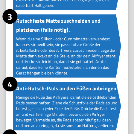
dauerhaft Halt geben.
Rutschfeste Matte zuschneiden und
platzieren (falls nötig).
Wenn du eine Silikon- oder Gummimatte verwendest,
kann es sinnvoll sein, sie passend zur Größe der
Arbeitsfläche oder des Airfryers zuzuschneiden. Lege die
Matte dann exakt an die Stelle, an der dein Airfryer steht,
und drücke sie leicht an, damit sie gut haftet. Achte
darauf, dass keine Kanten hochstehen, an denen das
Gerät hängen bleiben könnte.
Anti-Rutsch-Pads an den Füßen anbringen.
Reinige die Füße des Airfryers, damit die selbstklebenden
Pads besser haften. Ziehe die Schutzfolie der Pads ab und
befestige sie an jeder Ecke der Füße. Drücke die Pads fest
an und warte einige Minuten, bevor du den Airfryer
bewegst. Vermeide es, die Pads später häufig zu lösen
und neu anzubringen, da sie sonst an Haftung verlieren.