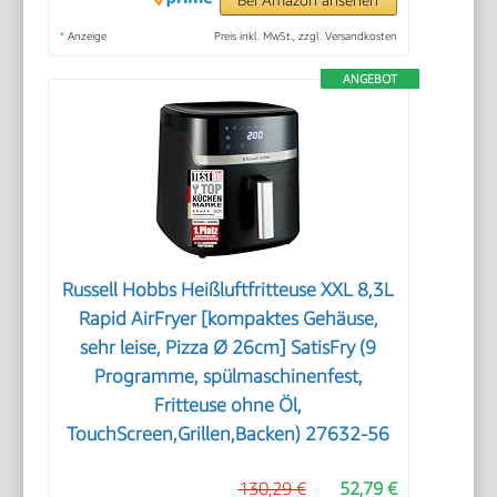
*
Anzeige
Preis inkl. MwSt., zzgl. Versandkosten
ANGEBOT
Russell Hobbs Heißluftfritteuse XXL 8,3L
Rapid AirFryer [kompaktes Gehäuse,
sehr leise, Pizza Ø 26cm] SatisFry (9
Programme, spülmaschinenfest,
Fritteuse ohne Öl,
TouchScreen,Grillen,Backen) 27632-56
130,29 €
52,79 €