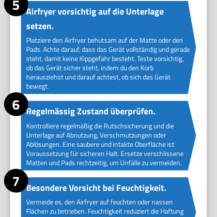
Airfryer vorsichtig auf die Unterlage
setzen.
Platziere den Airfryer behutsam auf der Matte oder den
Pads. Achte darauf, dass das Gerät vollständig und gerade
steht, damit keine Kippgefahr besteht. Teste vorsichtig,
ob das Gerät sicher steht, indem du den Korb
herausziehst und darauf achtest, ob sich das Gerät
bewegt.
Regelmässig Zustand überprüfen.
Kontrolliere regelmäßig die Rutschsicherung und die
Unterlage auf Abnutzung, Verschmutzungen oder
Ablösungen. Eine saubere und intakte Oberfläche ist
Voraussetzung für sicheren Halt. Ersetze verschlissene
Matten und Pads rechtzeitig, um Unfälle zu vermeiden.
Besondere Vorsicht bei Feuchtigkeit.
Vermeide es, den Airfryer auf feuchten oder nassen
Flächen zu betrie­ben. Feuchtigkeit reduziert die Haftung