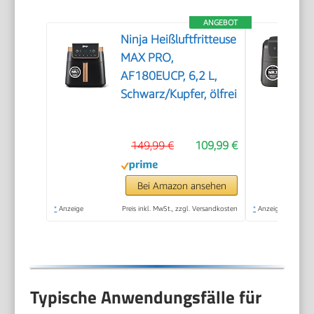
ANGEBOT
Ninja Heißluftfritteuse
MAX PRO,
AF180EUCP, 6,2 L,
Schwarz/Kupfer, ölfrei
149,99 €
109,99 €
Bei Amazon ansehen
*
Anzeige
Preis inkl. MwSt., zzgl. Versandkosten
*
Anzeige
Typische Anwendungsfälle für