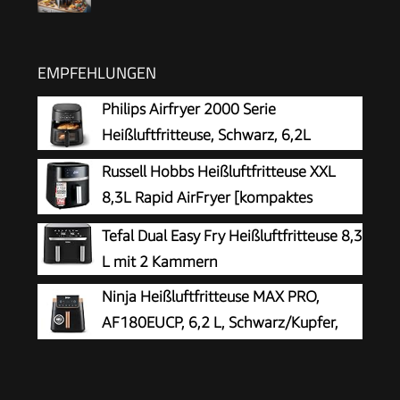
EMPFEHLUNGEN
Philips Airfryer 2000 Serie
Heißluftfritteuse, Schwarz, 6,2L
Russell Hobbs Heißluftfritteuse XXL
8,3L Rapid AirFryer [kompaktes
Gehäuse, sehr leise, Pizza Ø 26cm]
Tefal Dual Easy Fry Heißluftfritteuse 8,3
SatisFry (9 Programme, spülmaschinenfest,
L mit 2 Kammern
Fritteuse ohne Öl, TouchScreen,Grillen,Backen)
Ninja Heißluftfritteuse MAX PRO,
27632-56
AF180EUCP, 6,2 L, Schwarz/Kupfer,
ölfrei