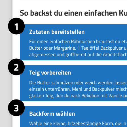
So backst du einen einfachen Ku
Zutaten bereitstellen
Für einen einfachen Rührkuchen brauchst du 
Butter oder Margarine, 1 Teelöffel Backpulver un
abgemessen und griffbereit auf die Arbeitsfläch
Teig vorbereiten
Die Butter schmelzen oder weich werden lassen,
einzeln unterrühren. Mehl und Backpulver misc
glatten Teig, den du nach Belieben mit Vanille 
Backform wählen
Wähle eine kleine, hitzebeständige Form, die in