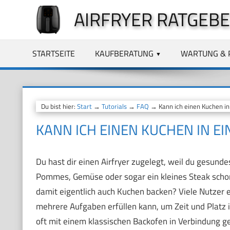
Zum
AIRFRYER RATGEB
Inhalt
springen
STARTSEITE
KAUFBERATUNG
WARTUNG & 
Du bist hier:
Start
→
Tutorials
→
FAQ
→ Kann ich einen Kuchen in
KANN ICH EINEN KUCHEN IN E
Du hast dir einen Airfryer zugelegt, weil du gesundes
Pommes, Gemüse oder sogar ein kleines Steak schon d
damit eigentlich auch Kuchen backen? Viele Nutzer ei
mehrere Aufgaben erfüllen kann, um Zeit und Platz 
oft mit einem klassischen Backofen in Verbindung gebr