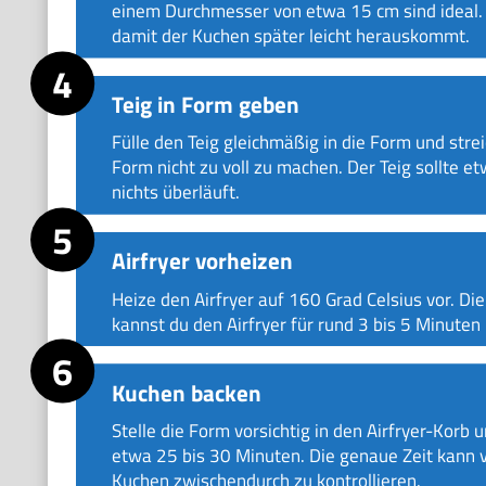
einem Durchmesser von etwa 15 cm sind ideal. F
damit der Kuchen später leicht herauskommt.
Teig in Form geben
Fülle den Teig gleichmäßig in die Form und strei
Form nicht zu voll zu machen. Der Teig sollte 
nichts überläuft.
Airfryer vorheizen
Heize den Airfryer auf 160 Grad Celsius vor. D
kannst du den Airfryer für rund 3 bis 5 Minuten 
Kuchen backen
Stelle die Form vorsichtig in den Airfryer-Korb
etwa 25 bis 30 Minuten. Die genaue Zeit kann vo
Kuchen zwischendurch zu kontrollieren.