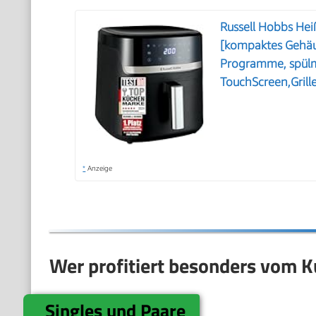
Russell Hobbs Heiß
[kompaktes Gehäus
Programme, spülma
TouchScreen,Gril
*
Anzeige
Wer profitiert besonders vom K
Singles und Paare