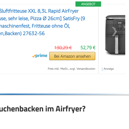
ANGEBOT
luftfritteuse XXL 8,3L Rapid AirFryer
e, sehr leise, Pizza Ø 26cm] SatisFry (9
schinenfest, Fritteuse ohne Öl,
❯
len,Backen) 27632-56
130,29 €
52,79 €
Bei Amazon ansehen
Preis inkl. MwSt., zzgl. Versandkosten
*
Anzeige
uchenbacken im Airfryer?