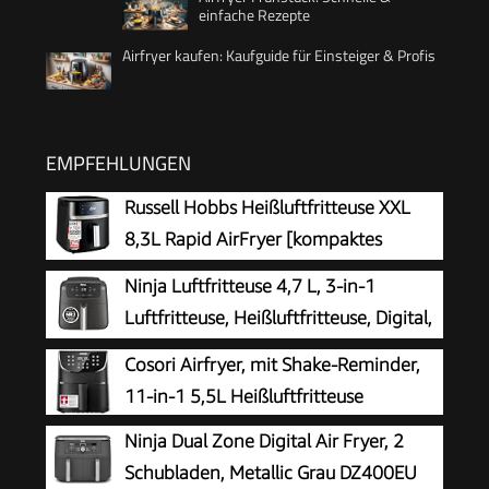
einfache Rezepte
Airfryer kaufen: Kaufguide für Einsteiger & Profis
EMPFEHLUNGEN
Russell Hobbs Heißluftfritteuse XXL
8,3L Rapid AirFryer [kompaktes
Gehäuse, sehr leise, Pizza Ø 26cm]
Ninja Luftfritteuse 4,7 L, 3-in-1
SatisFry (9 Programme, spülmaschinenfest,
Luftfritteuse, Heißluftfritteuse, Digital,
Fritteuse ohne Öl, TouchScreen,Grillen,Backen)
Antihaft-Fritteuse, 2000 W, Schwarz
Cosori Airfryer, mit Shake-Reminder,
27632-56
11-in-1 5,5L Heißluftfritteuse
Ninja Dual Zone Digital Air Fryer, 2
Schubladen, Metallic Grau DZ400EU