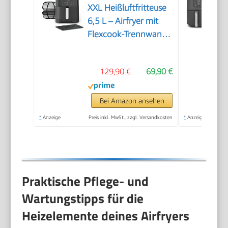
XXL Heißluftfritteuse
6,5 L – Airfryer mit
Flexcook-Trennwand
(XXL oder geteilt), 8
Programme, 80–220
129,90 €
69,90 €
°C, Druckguss-
Grillplatte, fettarm
frittieren,
Bei Amazon ansehen
spülmaschinenfest
*
Anzeige
Preis inkl. MwSt., zzgl. Versandkosten
*
Anzeige
EY8018
Praktische Pflege- und
Wartungstipps für die
Heizelemente deines Airfryers