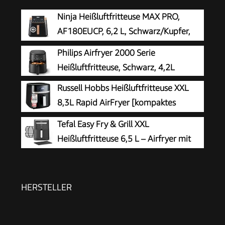
Ninja Heißluftfritteuse MAX PRO,
AF180EUCP, 6,2 L, Schwarz/Kupfer,
ölfrei
Philips Airfryer 2000 Serie
Heißluftfritteuse, Schwarz, 4,2L
Russell Hobbs Heißluftfritteuse XXL
8,3L Rapid AirFryer [kompaktes
Gehäuse, sehr leise, Pizza Ø 26cm]
Tefal Easy Fry & Grill XXL
SatisFry (9 Programme, spülmaschinenfest,
Heißluftfritteuse 6,5 L – Airfryer mit
Fritteuse ohne Öl, TouchScreen,Grillen,Backen)
Flexcook-Trennwand (XXL oder
27632-56
geteilt), 8 Programme, 80–220 °C, Druckguss-
Grillplatte, fettarm frittieren, spülmaschinenfest
HERSTELLER
EY8018