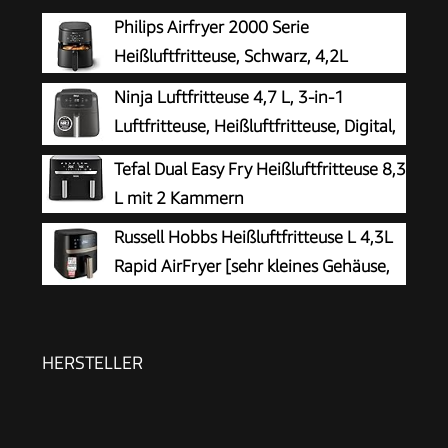
Philips Airfryer 2000 Serie
Heißluftfritteuse, Schwarz, 4,2L
Ninja Luftfritteuse 4,7 L, 3-in-1
Luftfritteuse, Heißluftfritteuse, Digital,
Antihaft-Fritteuse, 2000 W, Schwarz
Tefal Dual Easy Fry Heißluftfritteuse 8,3
L mit 2 Kammern
Russell Hobbs Heißluftfritteuse L 4,3L
Rapid AirFryer [sehr kleines Gehäuse,
sehr leise, 9 Programme] SatisFry
(spülmaschinenfest, Fritteuse ohne Öl,
TouchScreen, Grillen, Backen, Braten etc) 27610-
HERSTELLER
56