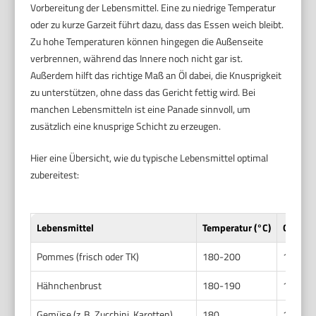
Vorbereitung der Lebensmittel. Eine zu niedrige Temperatur
oder zu kurze Garzeit führt dazu, dass das Essen weich bleibt.
Zu hohe Temperaturen können hingegen die Außenseite
verbrennen, während das Innere noch nicht gar ist.
Außerdem hilft das richtige Maß an Öl dabei, die Knusprigkeit
zu unterstützen, ohne dass das Gericht fettig wird. Bei
manchen Lebensmitteln ist eine Panade sinnvoll, um
zusätzlich eine knusprige Schicht zu erzeugen.
Hier eine Übersicht, wie du typische Lebensmittel optimal
zubereitest:
Lebensmittel
Temperatur (°C)
Garzeit
Pommes (frisch oder TK)
180-200
15-25
Hähnchenbrust
180-190
18-22
Gemüse (z. B. Zucchini, Karotten)
180
12-15