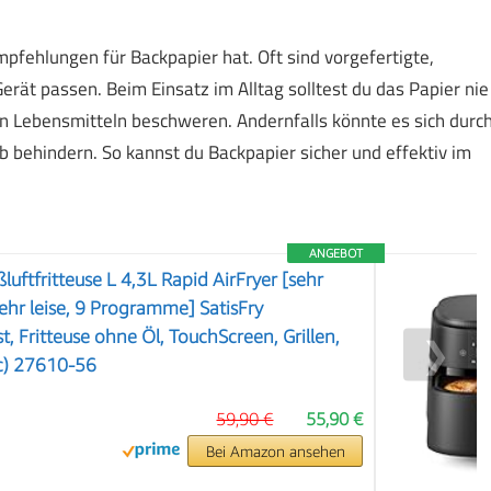
mpfehlungen für Backpapier hat. Oft sind vorgefertigte,
Gerät passen. Beim Einsatz im Alltag solltest du das Papier nie
en Lebensmitteln beschweren. Andernfalls könnte es sich durc
 behindern. So kannst du Backpapier sicher und effektiv im
ANGEBOT
luftfritteuse L 4,3L Rapid AirFryer [sehr
ehr leise, 9 Programme] SatisFry
, Fritteuse ohne Öl, TouchScreen, Grillen,
❯
tc) 27610-56
59,90 €
55,90 €
Bei Amazon ansehen