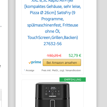
XXL 8,3L Rapid AirFryer
[kompaktes Gehäuse, sehr leise,
Pizza Ø 26cm] SatisFry (9
Programme,
spülmaschinenfest, Fritteuse
ohne Öl,
TouchScreen,Grillen,Backen)
27632-56
130,29 €
52,79 €
Bei Amazon ansehen
e
*
Anzeige
Preis inkl. MwSt., zzgl. Versandkosten
EMPFEHLUNG