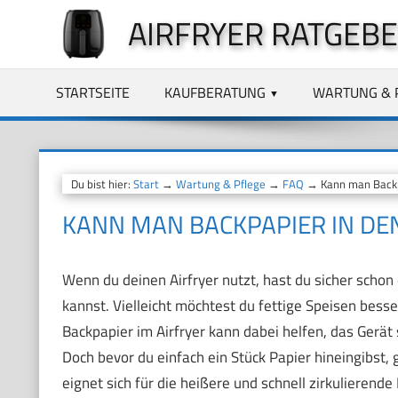
Zum
AIRFRYER RATGEB
Inhalt
springen
STARTSEITE
KAUFBERATUNG
WARTUNG & 
Du bist hier:
Start
→
Wartung & Pflege
→
FAQ
→ Kann man Backpa
KANN MAN BACKPAPIER IN DEN
Wenn du deinen Airfryer nutzt, hast du sicher scho
kannst. Vielleicht möchtest du fettige Speisen bess
Backpapier im Airfryer kann dabei helfen, das Gerät
Doch bevor du einfach ein Stück Papier hineingibst, 
eignet sich für die heißere und schnell zirkulierend