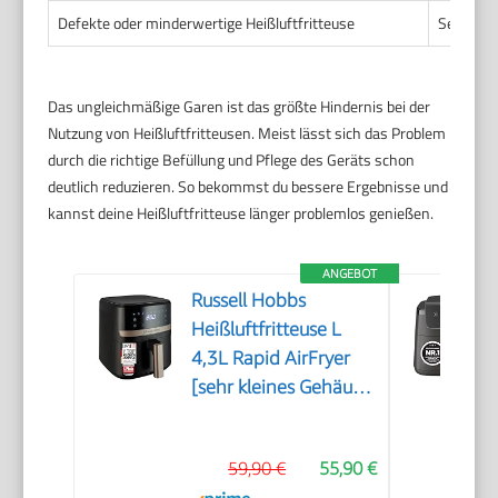
Defekte oder minderwertige Heißluftfritteuse
Seltene, 
Das ungleichmäßige Garen ist das größte Hindernis bei der
Nutzung von Heißluftfritteusen. Meist lässt sich das Problem
durch die richtige Befüllung und Pflege des Geräts schon
deutlich reduzieren. So bekommst du bessere Ergebnisse und
kannst deine Heißluftfritteuse länger problemlos genießen.
ANGEBOT
Russell Hobbs
Heißluftfritteuse L
4,3L Rapid AirFryer
[sehr kleines Gehäuse,
sehr leise, 9
Programme] SatisFry
59,90 €
55,90 €
(spülmaschinenfest,