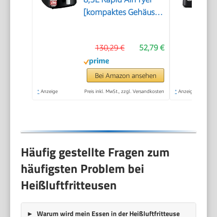
[kompaktes Gehäuse,
sehr leise, Pizza Ø
26cm] SatisFry (9
130,29 €
52,79 €
Programme,
spülmaschinenfest,
Fritteuse ohne Öl,
Bei Amazon ansehen
TouchScreen,Grillen,Backen)
*
Anzeige
Preis inkl. MwSt., zzgl. Versandkosten
*
Anzeige
27632-56
Häufig gestellte Fragen zum
häufigsten Problem bei
Heißluftfritteusen
Warum wird mein Essen in der Heißluftfritteuse