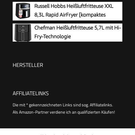
Russell Hobbs Heißluftfritteuse XXL
8,3L Rapid AirFryer [kompaktes
Gehäuse, sehr leise, Pizza Ø 26cm]
Chefman Heißluftfritteuse 5,7L mit Hi-
SatisFry (9 Programme, spülmaschinenfest,
Fry-Technologie
Fritteuse ohne Öl, TouchScreen,Grillen,Backen)
27632-56
HERSTELLER
AFFILIATELINKS
Die mit * gekennzeichneten Links sind sog. Affiliatelinks.
Als Amazon-Partner verdiene ich an qualifizierten Käufen!