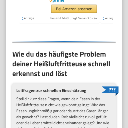
Fritteuse ohne Öl,
TouchScreen, Grillen,
Bei Amazon ansehen
Backen, Braten etc)
*
Anzeige
Preis inkl. MwSt., zzgl. Versandkosten
*
Anzeige
27610-56
Wie du das häufigste Problem
deiner Heißluftfritteuse schnell
erkennst und löst
Leitfragen zur schnellen Einschätzung
Stell dir kurz diese Fragen, wenn dein Essen in der
Heißluftfritteuse nicht wie gewohnt gelingt: Wird das
Essen ungleichmäßig gar oder dauert das Garen länger
als gewohnt? Hast du den Korb vielleicht zu voll gefüllt
oder die Lebensmittel dicht aneinander gelegt? Und wie