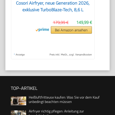
Cosori Airfryer, neue Generation 2026,
exklusive TurboBlaze-Tech, 8,6 L
179,99 €
149,99 €
Bei Amazon ansehen
*
Anzeige
Preis inkl. MwSt., zzgl. Versandkosten
TOP-ARTIKEL
Heißluftfritteuse kaufen: Was Sie vor dem Kauf
unbedingt beachten müssen
Airfryer richtig pflegen: Anleitung zur