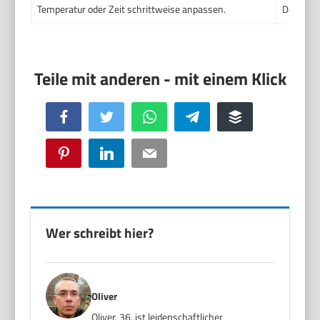
Temperatur oder Zeit schrittweise anpassen.
Dein Mod
Facebook
Twitter
WhatsApp
Telegram
Buffer
Pinterest
LinkedIn
Email
Wer schreibt hier?
Oliver
Oliver, 36, ist leidenschaftlicher