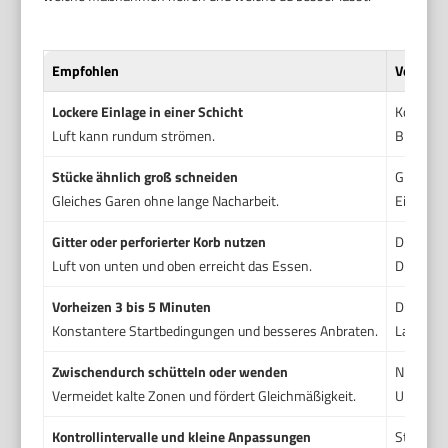
Empfohlen
Vermeid
Lockere Einlage in einer Schicht
Korb kom
Luft kann rundum strömen.
Blockiert
Stücke ähnlich groß schneiden
Große mi
Gleiches Garen ohne lange Nacharbeit.
Einige Te
Gitter oder perforierter Korb nutzen
Dichte S
Luft von unten und oben erreicht das Essen.
Die Zirk
Vorheizen 3 bis 5 Minuten
Direkt b
Konstantere Startbedingungen und besseres Anbraten.
Langsame
Zwischendurch schütteln oder wenden
Nie umdr
Vermeidet kalte Zonen und fördert Gleichmäßigkeit.
Uneinhei
Kontrollintervalle und kleine Anpassungen
Stur an 