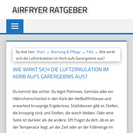
Zum
AIRFRYER RATGEBER
Inhalt
springen
Du bist hier:
Start
→
Wartung & Pflege
→
FAQ
→ Wie wirkt
sich die Luftzirkulation im Korb aufs Garergebnis aus?
WIE WIRKT SICH DIE LUFTZIRKULATION IM
KORB AUFS GARERGEBNIS AUS?
Du kennst das sicher: Du legst Pommes, Gemüse oder ein
Hähnchenschenkel in den Korb der Heißluftfritteuse und
erwartest knusprige Ergebnisse. Stattdessen gibt es Stellen,
die knusprig sind, und Stellen, die weich bleiben. Oder eine
Seite ist dunkler als die andere. Oft fragst du dich, ob es an
der Temperatur liegt, an der Zeit oder an der Füllmenge im