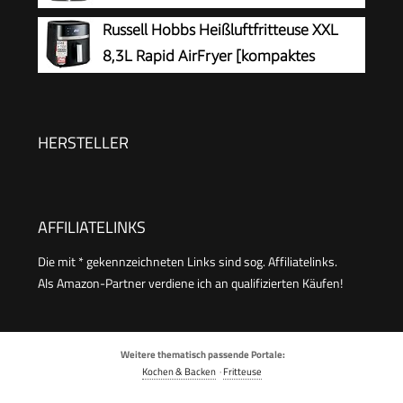
Antihaft-Fritteuse, 2000 W, Schwarz
Russell Hobbs Heißluftfritteuse XXL
8,3L Rapid AirFryer [kompaktes
Gehäuse, sehr leise, Pizza Ø 26cm]
SatisFry (9 Programme, spülmaschinenfest,
Fritteuse ohne Öl, TouchScreen,Grillen,Backen)
HERSTELLER
27632-56
AFFILIATELINKS
Die mit * gekennzeichneten Links sind sog. Affiliatelinks.
Als Amazon-Partner verdiene ich an qualifizierten Käufen!
Weitere thematisch passende Portale:
Kochen & Backen
·
Fritteuse