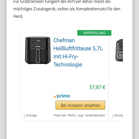
Für Großfamilien fungiert der Airfryer daher meist als
mächtiges Zusatzgerät, selten als Kompleattersatz für den
Herd.
EMPFEHLUNG
Chefman
Heißluftfritteuse 5,7L
mit Hi-Fry-
Technologie
37,97 €
Bei Amazon ansehen
*
Anzeige
Preis inkl. MwSt., zzgl. Versandkosten
*
Anzeige