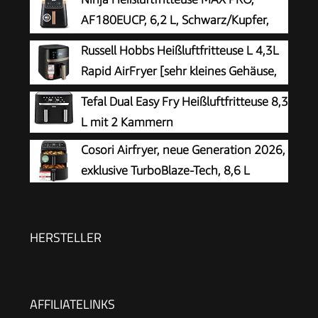
AF180EUCP, 6,2 L, Schwarz/Kupfer,
ölfrei
Russell Hobbs Heißluftfritteuse L 4,3L
Rapid AirFryer [sehr kleines Gehäuse,
sehr leise, 9 Programme] SatisFry
Tefal Dual Easy Fry Heißluftfritteuse 8,3
(spülmaschinenfest, Fritteuse ohne Öl,
L mit 2 Kammern
TouchScreen, Grillen, Backen, Braten etc) 27610-
Cosori Airfryer, neue Generation 2026,
56
exklusive TurboBlaze-Tech, 8,6 L
HERSTELLER
AFFILIATELINKS