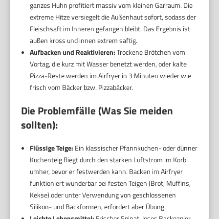
ganzes Huhn profitiert massiv vom kleinen Garraum. Die
extreme Hitze versiegelt die Außenhaut sofort, sodass der
Fleischsaft im Inneren gefangen bleibt. Das Ergebnis ist
außen kross und innen extrem saftig.
Aufbacken und Reaktivieren:
Trockene Brötchen vom
Vortag, die kurz mit Wasser benetzt werden, oder kalte
Pizza-Reste werden im Airfryer in 3 Minuten wieder wie
frisch vom Bäcker bzw. Pizzabäcker.
Die Problemfälle (Was Sie meiden
sollten):
Flüssige Teige:
Ein klassischer Pfannkuchen- oder dünner
Kuchenteig fliegt durch den starken Luftstrom im Korb
umher, bevor er festwerden kann. Backen im Airfryer
funktioniert wunderbar bei festen Teigen (Brot, Muffins,
Kekse) oder unter Verwendung von geschlossenen
Silikon- und Backformen, erfordert aber Übung.
Leichte Lebensmittel:
Frischer Spinat, loses Backpapier