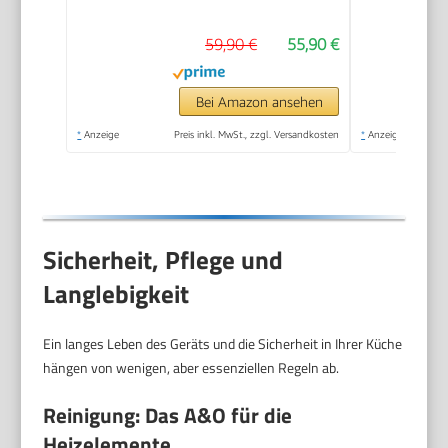
Programme] SatisFry
59,90 €
55,90 €
(spülmaschinenfest,
Fritteuse ohne Öl,
TouchScreen, Grillen,
Bei Amazon ansehen
Backen, Braten etc)
*
Anzeige
Preis inkl. MwSt., zzgl. Versandkosten
*
Anzeige
27610-56
Sicherheit, Pflege und
Langlebigkeit
Ein langes Leben des Geräts und die Sicherheit in Ihrer Küche
hängen von wenigen, aber essenziellen Regeln ab.
Reinigung: Das A&O für die
Heizelemente