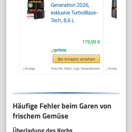
Generation 2026,
exklusive TurboBlaze-
Tech, 8,6 L
179,99 €
Bei Amazon ansehen
*
Anzeige
Preis inkl. MwSt., zzgl. Versandkosten
*
Anzeige
Häufige Fehler beim Garen von
frischem Gemüse
Überladung des Korbs