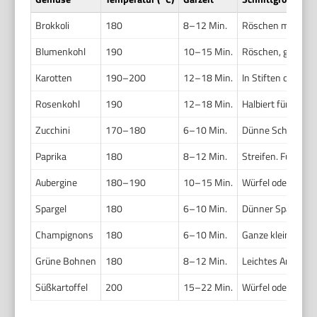
Brokkoli
180
8–12 Min.
Röschen mittelgr
Blumenkohl
190
10–15 Min.
Röschen, ggf. lei
Karotten
190–200
12–18 Min.
In Stiften oder S
Rosenkohl
190
12–18 Min.
Halbiert für glei
Zucchini
170–180
6–10 Min.
Dünne Scheiben k
Paprika
180
8–12 Min.
Streifen. Für lei
Aubergine
180–190
10–15 Min.
Würfel oder Sche
Spargel
180
6–10 Min.
Dünner Spargel 6
Champignons
180
6–10 Min.
Ganze kleine Pilze
Grüne Bohnen
180
8–12 Min.
Leichtes Anbraten
Süßkartoffel
200
15–22 Min.
Würfel oder dünn