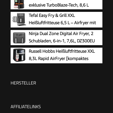
exklusive TurboBlaze-Tech, 8,6 L
Tefal Easy Fry & Grill XXL
Heißluftfritteuse 6,5 L – Airfryer mit
Flexcook-Trennwand (XXL oder
Ninja Dual Zone Digital Air Fryer, 2
geteilt), 8 Programme, 80–220 °C, Druckguss-
Schubladen, 6-in-1, 7,6L, DZ300EU
Grillplatte, fettarm frittieren, spülmaschinenfest
Russell Hobbs Heißluftfritteuse XXL
EY8018
8,3L Rapid AirFryer [kompaktes
Gehäuse, sehr leise, Pizza Ø 26cm]
SatisFry (9 Programme, spülmaschinenfest,
Fritteuse ohne Öl, TouchScreen,Grillen,Backen)
HERSTELLER
27632-56
AFFILIATELINKS