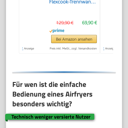
Flexcook-Trennwand
(XXL oder geteilt), 8
Programme, 80–220
129,90 €
69,90 €
°C, Druckguss-
Grillplatte, fettarm
frittieren,
Bei Amazon ansehen
spülmaschinenfest
*
Anzeige
Preis inkl. MwSt., zzgl. Versandkosten
*
Anzeige
EY8018
Für wen ist die einfache
Bedienung eines Airfryers
besonders wichtig?
Technisch weniger versierte Nutzer