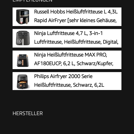
Russell Hobbs Heißluftfritteuse L 4,3L
Rapid AirFryer [sehr kleines Gehäuse,
sehr leise, 9 Programme] SatisFry
Ninja Luftfritteuse 4,7 L, 3-in-1
(spülmaschinenfest, Fritteuse ohne Öl,
Luftfritteuse, Heißluftfritteuse, Digital,
TouchScreen, Grillen, Backen, Braten etc) 27610-
Antihaft-Fritteuse, 2000 W, Schwarz
Ninja Heißluftfritteuse MAX PRO,
56
AF180EUCP, 6,2 L, Schwarz/Kupfer,
ölfrei
Philips Airfryer 2000 Serie
Heißluftfritteuse, Schwarz, 6,2L
HERSTELLER