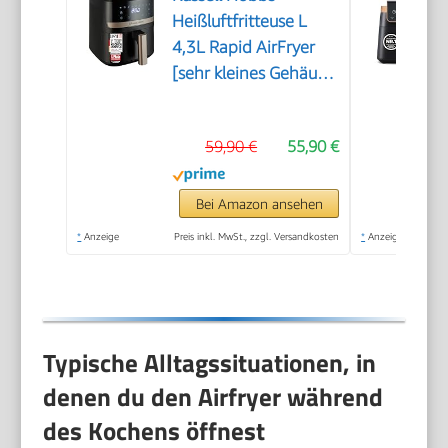
Heißluftfritteuse L
4,3L Rapid AirFryer
[sehr kleines Gehäuse,
sehr leise, 9
Programme] SatisFry
59,90 €
55,90 €
(spülmaschinenfest,
Fritteuse ohne Öl,
TouchScreen, Grillen,
Bei Amazon ansehen
Backen, Braten etc)
*
Anzeige
Preis inkl. MwSt., zzgl. Versandkosten
*
Anzeige
27610-56
Typische Alltagssituationen, in
denen du den Airfryer während
des Kochens öffnest