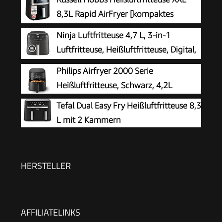
8,3L Rapid AirFryer [kompaktes
Gehäuse, sehr leise, Pizza Ø 26cm]
Ninja Luftfritteuse 4,7 L, 3-in-1
SatisFry (9 Programme, spülmaschinenfest,
Luftfritteuse, Heißluftfritteuse, Digital,
Fritteuse ohne Öl, TouchScreen,Grillen,Backen)
Antihaft-Fritteuse, 2000 W, Schwarz
Philips Airfryer 2000 Serie
27632-56
Heißluftfritteuse, Schwarz, 4,2L
Tefal Dual Easy Fry Heißluftfritteuse 8,3
L mit 2 Kammern
HERSTELLER
AFFILIATELINKS