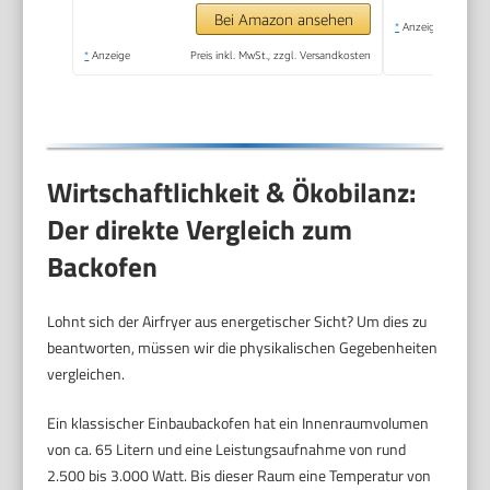
TouchScreen, Grillen,
Bei Amazon ansehen
*
Anzeige
Backen, Braten etc)
*
Anzeige
Preis inkl. MwSt., zzgl. Versandkosten
27610-56
Wirtschaftlichkeit & Ökobilanz:
Der direkte Vergleich zum
Backofen
Lohnt sich der Airfryer aus energetischer Sicht? Um dies zu
beantworten, müssen wir die physikalischen Gegebenheiten
vergleichen.
Ein klassischer Einbaubackofen hat ein Innenraumvolumen
von ca. 65 Litern und eine Leistungsaufnahme von rund
2.500 bis 3.000 Watt. Bis dieser Raum eine Temperatur von