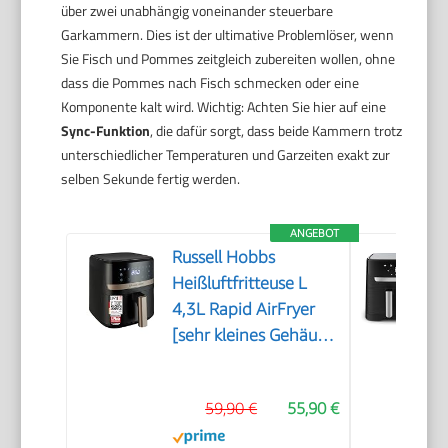
über zwei unabhängig voneinander steuerbare
Garkammern. Dies ist der ultimative Problemlöser, wenn
Sie Fisch und Pommes zeitgleich zubereiten wollen, ohne
dass die Pommes nach Fisch schmecken oder eine
Komponente kalt wird. Wichtig: Achten Sie hier auf eine
Sync-Funktion
, die dafür sorgt, dass beide Kammern trotz
unterschiedlicher Temperaturen und Garzeiten exakt zur
selben Sekunde fertig werden.
ANGEBOT
Russell Hobbs
Heißluftfritteuse L
4,3L Rapid AirFryer
[sehr kleines Gehäuse,
sehr leise, 9
Programme] SatisFry
59,90 €
55,90 €
(spülmaschinenfest,
Fritteuse ohne Öl,