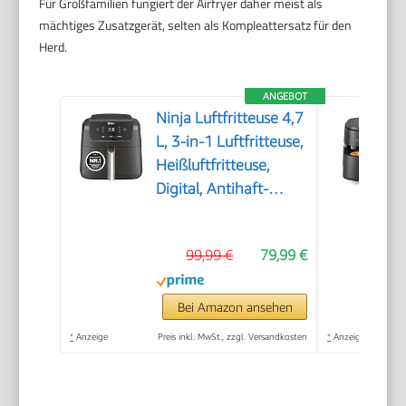
Für Großfamilien fungiert der Airfryer daher meist als
mächtiges Zusatzgerät, selten als Kompleattersatz für den
Herd.
ANGEBOT
Ninja Luftfritteuse 4,7
L, 3-in-1 Luftfritteuse,
Heißluftfritteuse,
Digital, Antihaft-
Fritteuse, 2000 W,
Schwarz
99,99 €
79,99 €
Bei Amazon ansehen
*
Anzeige
Preis inkl. MwSt., zzgl. Versandkosten
*
Anzeige