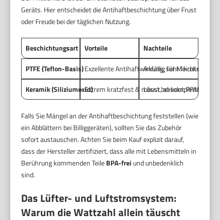
Geräts. Hier entscheidet die Antihaftbeschichtung über Frust
oder Freude bei der täglichen Nutzung.
Beschichtungsart
Vorteile
Nachteile
PTFE (Teflon-Basis)
Exzellente Antihaftwirkung, sehr leichte Reini
Anfällig für Mikrokratzer, 
Keramik (Siliziumoxid)
Extrem kratzfest & robust, absolut PFAS-/BPA-
Lässt bei kompletter Fettf
Falls Sie Mängel an der Antihaftbeschichtung feststellen (wie
ein Abblättern bei Billiggeräten), sollten Sie das Zubehör
sofort austauschen. Achten Sie beim Kauf explizit darauf,
dass der Hersteller zertifiziert, dass alle mit Lebensmitteln in
Berührung kommenden Teile
BPA-frei
und unbedenklich
sind.
Das Lüfter- und Luftstromsystem:
Warum die Wattzahl allein täuscht