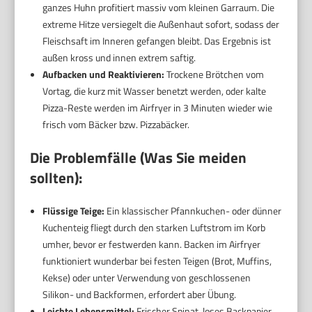
ganzes Huhn profitiert massiv vom kleinen Garraum. Die
extreme Hitze versiegelt die Außenhaut sofort, sodass der
Fleischsaft im Inneren gefangen bleibt. Das Ergebnis ist
außen kross und innen extrem saftig.
Aufbacken und Reaktivieren:
Trockene Brötchen vom
Vortag, die kurz mit Wasser benetzt werden, oder kalte
Pizza-Reste werden im Airfryer in 3 Minuten wieder wie
frisch vom Bäcker bzw. Pizzabäcker.
Die Problemfälle (Was Sie meiden
sollten):
Flüssige Teige:
Ein klassischer Pfannkuchen- oder dünner
Kuchenteig fliegt durch den starken Luftstrom im Korb
umher, bevor er festwerden kann. Backen im Airfryer
funktioniert wunderbar bei festen Teigen (Brot, Muffins,
Kekse) oder unter Verwendung von geschlossenen
Silikon- und Backformen, erfordert aber Übung.
Leichte Lebensmittel:
Frischer Spinat, loses Backpapier