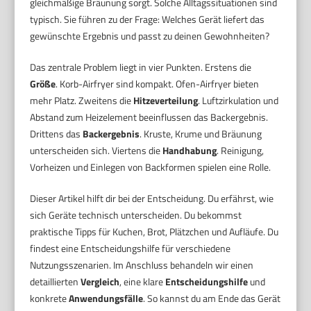
gleichmäßige Bräunung sorgt. Solche Alltagssituationen sind
typisch. Sie führen zu der Frage: Welches Gerät liefert das
gewünschte Ergebnis und passt zu deinen Gewohnheiten?
Das zentrale Problem liegt in vier Punkten. Erstens die
Größe
. Korb-Airfryer sind kompakt. Ofen-Airfryer bieten
mehr Platz. Zweitens die
Hitzeverteilung
. Luftzirkulation und
Abstand zum Heizelement beeinflussen das Backergebnis.
Drittens das
Backergebnis
. Kruste, Krume und Bräunung
unterscheiden sich. Viertens die
Handhabung
. Reinigung,
Vorheizen und Einlegen von Backformen spielen eine Rolle.
Dieser Artikel hilft dir bei der Entscheidung. Du erfährst, wie
sich Geräte technisch unterscheiden. Du bekommst
praktische Tipps für Kuchen, Brot, Plätzchen und Aufläufe. Du
findest eine Entscheidungshilfe für verschiedene
Nutzungsszenarien. Im Anschluss behandeln wir einen
detaillierten
Vergleich
, eine klare
Entscheidungshilfe
und
konkrete
Anwendungsfälle
. So kannst du am Ende das Gerät