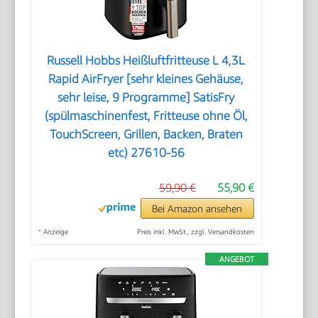
Russell Hobbs Heißluftfritteuse L 4,3L
Rapid AirFryer [sehr kleines Gehäuse,
sehr leise, 9 Programme] SatisFry
(spülmaschinenfest, Fritteuse ohne Öl,
TouchScreen, Grillen, Backen, Braten
etc) 27610-56
59,90 €
55,90 €
Bei Amazon ansehen
*
Anzeige
Preis inkl. MwSt., zzgl. Versandkosten
ANGEBOT