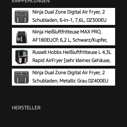
EMPFEHLUNGEN
Ninja Dual Zone Digital Air Fryer, 2
Schubladen, 6-in-1, 7,6L, DZ300EU
Ninja Heißluftfritteuse MAX PRO,
AF180EUCP, 6,2 L, Schwarz/Kupfer,
ölfrei
Russell Hobbs Heißluftfritteuse L 4,3L
Rapid AirFryer [sehr kleines Gehäuse,
sehr leise, 9 Programme] SatisFry
Ninja Dual Zone Digital Air Fryer, 2
(spülmaschinenfest, Fritteuse ohne Öl,
Schubladen, Metallic Grau DZ400EU
TouchScreen, Grillen, Backen, Braten etc) 27610-
56
HERSTELLER