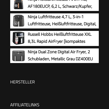
AF180EUCP, 6,2 L, Schwarz/Kupfer,
ölfrei
Ninja Luftfritteuse 4,7 L, 3-in-1
Luftfritteuse, Heißluftfritteuse, Digital,
Antihaft-Fritteuse, 2000 W, Schwarz
Russell Hobbs Heißluftfritteuse XXL
8,3L Rapid AirFryer [kompaktes
Gehäuse, sehr leise, Pizza Ø 26cm]
Ninja Dual Zone Digital Air Fryer, 2
SatisFry (9 Programme, spülmaschinenfest,
Schubladen, Metallic Grau DZ400EU
Fritteuse ohne Öl, TouchScreen,Grillen,Backen)
27632-56
HERSTELLER
AFFILIATELINKS