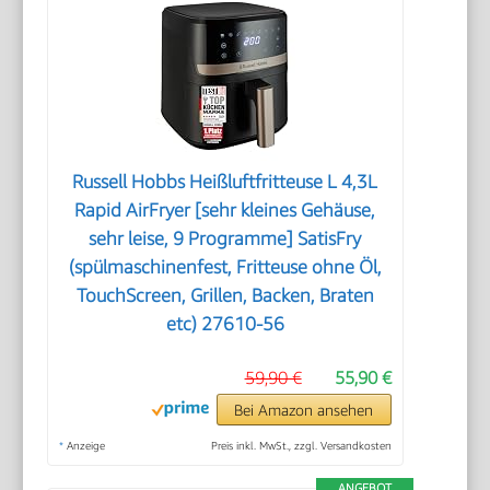
Russell Hobbs Heißluftfritteuse L 4,3L
Rapid AirFryer [sehr kleines Gehäuse,
sehr leise, 9 Programme] SatisFry
(spülmaschinenfest, Fritteuse ohne Öl,
TouchScreen, Grillen, Backen, Braten
etc) 27610-56
59,90 €
55,90 €
Bei Amazon ansehen
*
Anzeige
Preis inkl. MwSt., zzgl. Versandkosten
ANGEBOT