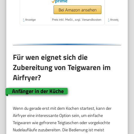
Fritteuse ohne Öl,
TouchScreen, Grillen,
Bei Amazon ansehen
Backen, Braten etc)
*
Anzeige
Preis inkl. MwSt., zzgl. Versandkosten
*
Anzeige
27610-56
Für wen eignet sich die
Zubereitung von Teigwaren im
Airfryer?
Anfänger in der Küche
Wenn du gerade erst mit dem Kochen startest, kann der
Airfryer eine interessante Option sein, um einfache
Teigwaren wie gefrorene Teigtaschen oder vorgekochte
Nudelaufläufe zuzubereiten. Die Bedienung ist meist