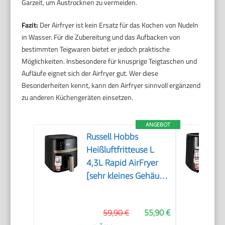
Garzeit, um Austrocknen zu vermeiden.
Fazit:
Der Airfryer ist kein Ersatz für das Kochen von Nudeln
in Wasser. Für die Zubereitung und das Aufbacken von
bestimmten Teigwaren bietet er jedoch praktische
Möglichkeiten. Insbesondere für knusprige Teigtaschen und
Aufläufe eignet sich der Airfryer gut. Wer diese
Besonderheiten kennt, kann den Airfryer sinnvoll ergänzend
zu anderen Küchengeräten einsetzen.
ANGEBOT
Russell Hobbs
Heißluftfritteuse L
4,3L Rapid AirFryer
[sehr kleines Gehäuse,
sehr leise, 9
Programme] SatisFry
59,90 €
55,90 €
(spülmaschinenfest,