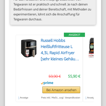
Teigwaren ist er praktisch und schnell. Je nach deinen
Bedürfnissen und deiner Bereitschaft, mit Methoden zu
experimentieren, lohnt sich die Anschaffung für
Teigwaren durchaus.
ANGEBOT
Russell Hobbs
Heißluftfritteuse L
4,3L Rapid AirFryer
[sehr kleines Gehäuse,
sehr leise, 9
Programme] SatisFry
59,90 €
55,90 €
(spülmaschinenfest,
Fritteuse ohne Öl,
TouchScreen, Grillen,
Bei Amazon ansehen
Backen, Braten etc)
*
Anzeige
Preis inkl. MwSt., zzgl. Versandkosten
*
Anzeige
27610-56